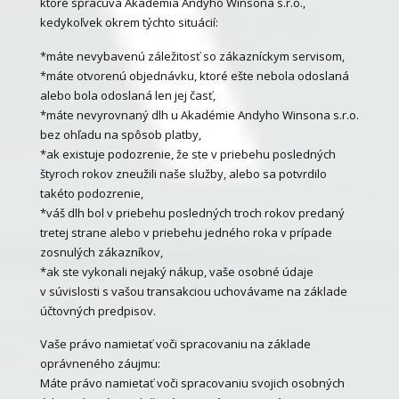
ktoré spracúva Akadémia Andyho Winsona s.r.o.,
kedykoľvek okrem týchto situácií:
*máte nevybavenú záležitosť so zákazníckym servisom,
*máte otvorenú objednávku, ktoré ešte nebola odoslaná
alebo bola odoslaná len jej časť,
*máte nevyrovnaný dlh u Akadémie Andyho Winsona s.r.o.
bez ohľadu na spôsob platby,
*ak existuje podozrenie, že ste v priebehu posledných
štyroch rokov zneužili naše služby, alebo sa potvrdilo
takéto podozrenie,
*váš dlh bol v priebehu posledných troch rokov predaný
tretej strane alebo v priebehu jedného roka v prípade
zosnulých zákazníkov,
*ak ste vykonali nejaký nákup, vaše osobné údaje
v súvislosti s vašou transakciou uchovávame na základe
účtovných predpisov.
Vaše právo namietať voči spracovaniu na základe
oprávneného záujmu:
Máte právo namietať voči spracovaniu svojich osobných