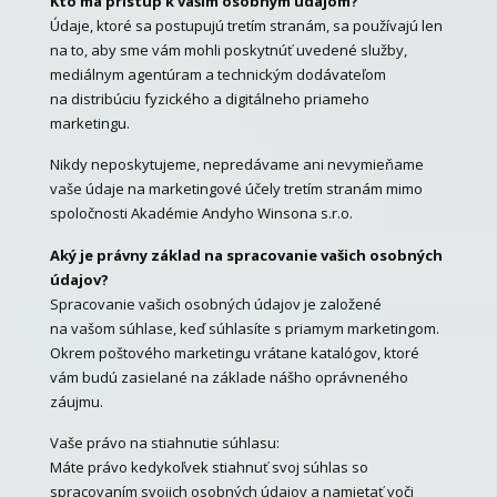
Kto má prístup k vašim osobným údajom?
Údaje, ktoré sa postupujú tretím stranám, sa používajú len
na to, aby sme vám mohli poskytnúť uvedené služby,
mediálnym agentúram a technickým dodávateľom
na distribúciu fyzického a digitálneho priameho
marketingu.
Nikdy neposkytujeme, nepredávame ani nevymieňame
vaše údaje na marketingové účely tretím stranám mimo
spoločnosti Akadémie Andyho Winsona s.r.o.
Aký je právny základ na spracovanie vašich osobných
údajov?
Spracovanie vašich osobných údajov je založené
na vašom súhlase, keď súhlasíte s priamym marketingom.
Okrem poštového marketingu vrátane katalógov, ktoré
vám budú zasielané na základe nášho oprávneného
záujmu.
Vaše právo na stiahnutie súhlasu:
Máte právo kedykoľvek stiahnuť svoj súhlas so
spracovaním svojich osobných údajov a namietať voči