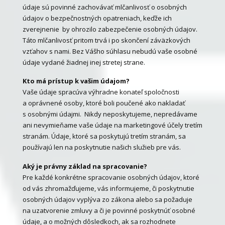
údaje sú povinné zachovávať mlčanlivosť o osobných
údajov o bezpečnostných opatreniach, keďže ich
zverejnenie by ohrozilo zabezpečenie osobných údajov.
Táto mlčanlivosť pritom trvá i po skončení záväzkových
vzťahov s nami. Bez Vášho súhlasu nebudú vaše osobné
údaje vydané žiadnej inej stretej strane.
Kto má prístup k vašim údajom?
Vaše údaje spracúva výhradne konateľ spoločnosti
a oprávnené osoby, ktoré boli poučené ako nakladať
s osobnými údajmi. Nikdy neposkytujeme, nepredávame
ani nevymieňame vaše údaje na marketingové účely tretím
stranám. Údaje, ktoré sa poskytujú tretím stranám, sa
používajú len na poskytnutie našich služieb pre vás.
Aký je právny základ na spracovanie?
Pre každé konkrétne spracovanie osobných údajov, ktoré
od vás zhromažďujeme, vás informujeme, či poskytnutie
osobných údajov vyplýva zo zákona alebo sa požaduje
na uzatvorenie zmluvy a či je povinné poskytnúť osobné
údaje, a o možných dôsledkoch, ak sa rozhodnete