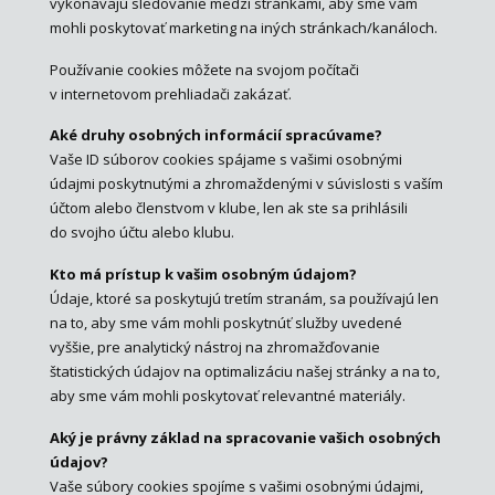
vykonávajú sledovanie medzi stránkami, aby sme vám
mohli poskytovať marketing na iných stránkach/kanáloch.
Používanie cookies môžete na svojom počítači
v internetovom prehliadači zakázať.
Aké druhy osobných informácií spracúvame?
Vaše ID súborov cookies spájame s vašimi osobnými
údajmi poskytnutými a zhromaždenými v súvislosti s vaším
účtom alebo členstvom v klube, len ak ste sa prihlásili
do svojho účtu alebo klubu.
Kto má prístup k vašim osobným údajom?
Údaje, ktoré sa poskytujú tretím stranám, sa používajú len
na to, aby sme vám mohli poskytnúť služby uvedené
vyššie, pre analytický nástroj na zhromažďovanie
štatistických údajov na optimalizáciu našej stránky a na to,
aby sme vám mohli poskytovať relevantné materiály.
Aký je právny základ na spracovanie vašich osobných
údajov?
Vaše súbory cookies spojíme s vašimi osobnými údajmi,