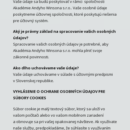
Vaše údaje sa budú poskytovať v rámci spoločnosti
Akadémie Andyho Winsona s.r.o.. Vaše osobné údaje
poskytneme účtovnej spoločnosti, ktoré poskytujú riešenia
pre účtovný systém.
Aký je právny základ na spracovanie vašich osobných
údajov?
Spracovanie vašich osobných údajov je potrebné, aby
Akadémia Andyho Winsona s.r.o. mohla plniť svoje
zákonné povinnosti.
Ako dlho uchovávame vaše údaje?
Vaše údaje uchovávame v súlade s účtovnými predpismi
v Slovenskej republike.
VYHLÁSENIE O OCHRANE OSOBNÝCH ÚDAJOV PRE
SÚBORY COOKIES
Súbor cookie je malý textový súbor, ktorý sa uloží vo
vašom počítači alebo vo vašom mobilnom zariadení
a obnovuje sa pri vašej opakovanej návšteve. Ak využívate
naše služby, predpokladáme, že súhlasíte s využívaním