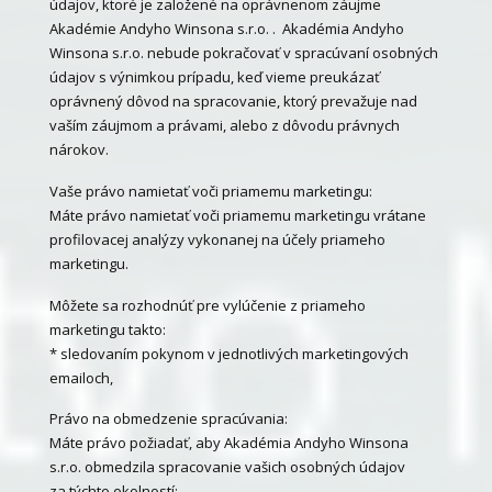
údajov, ktoré je založené na oprávnenom záujme
Akadémie Andyho Winsona s.r.o. . Akadémia Andyho
Winsona s.r.o. nebude pokračovať v spracúvaní osobných
údajov s výnimkou prípadu, keď vieme preukázať
oprávnený dôvod na spracovanie, ktorý prevažuje nad
vaším záujmom a právami, alebo z dôvodu právnych
nárokov.
Vaše právo namietať voči priamemu marketingu:
Máte právo namietať voči priamemu marketingu vrátane
profilovacej analýzy vykonanej na účely priameho
marketingu.
Môžete sa rozhodnúť pre vylúčenie z priameho
marketingu takto:
* sledovaním pokynom v jednotlivých marketingových
emailoch,
Právo na obmedzenie spracúvania:
Máte právo požiadať, aby Akadémia Andyho Winsona
s.r.o. obmedzila spracovanie vašich osobných údajov
za týchto okolností: