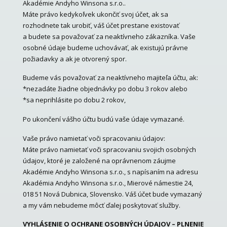
Akadémie Andyho Winsona s.r.o..
Máte právo kedykoľvek ukončiť svoj účet, ak sa
rozhodnete tak urobiť, váš účet prestane existovať
a budete sa považovať za neaktívneho zákazníka. Vaše
osobné údaje budeme uchovávať, ak existujú právne
požiadavky a ak je otvorený spor.
Budeme vás považovať za neaktívneho majiteľa účtu, ak:
*nezadáte žiadne objednávky po dobu 3 rokov alebo
*sa neprihlásite po dobu 2 rokov,
Po ukončení vášho účtu budú vaše údaje vymazané.
Vaše právo namietať voči spracovaniu údajov:
Máte právo namietať voči spracovaniu svojich osobných
údajov, ktoré je založené na oprávnenom záujme
Akadémie Andyho Winsona s.r.o., s napísaním na adresu
Akadémia Andyho Winsona s.r.o., Mierové námestie 24,
018 51 Nová Dubnica, Slovensko. Váš účet bude vymazaný
a my vám nebudeme môcť ďalej poskytovať služby.
VYHLÁSENIE O OCHRANE OSOBNÝCH ÚDAJOV – PLNENIE