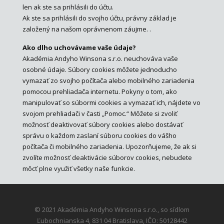
len ak ste sa prihlásili do účtu.
Ak ste sa prihlásili do svojho účtu, právny základ je
založený na našom oprávnenom záujme. .
Ako dlho uchovávame vaše údaje?
Akadémia Andyho Winsona s.r.o. neuchováva vaše
osobné údaje. Súbory cookies môžete jednoducho
vymazať zo svojho počítača alebo mobilného zariadenia
pomocou prehliadača internetu. Pokyny o tom, ako
manipulovať so súbormi cookies a vymazať ich, nájdete vo
svojom prehliadači v časti „Pomoc.“ Môžete si zvoliť
možnosť deaktivovať súbory cookies alebo dostávať
správu o každom zaslaní súboru cookies do vášho
počítača či mobilného zariadenia. Upozorňujeme, že ak si
zvolíte možnosť deaktivácie súborov cookies, nebudete
môcť plne využiť všetky naše funkcie.
© 2021 Akadémia Andyho Winsona s.r.o., so sídlom
Ľubochnianska 4, 831 04 Bratislava, IČO: 50128442