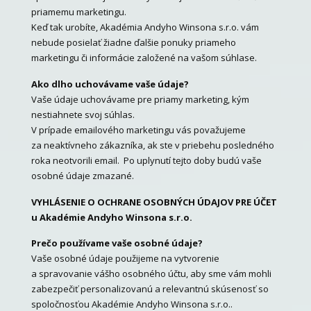
priamemu marketingu.
Keď tak urobíte, Akadémia Andyho Winsona s.r.o. vám
nebude posielať žiadne ďalšie ponuky priameho
marketingu či informácie založené na vašom súhlase.
Ako dlho uchovávame vaše údaje?
Vaše údaje uchovávame pre priamy marketing, kým
nestiahnete svoj súhlas.
V prípade emailového marketingu vás považujeme
za neaktívneho zákazníka, ak ste v priebehu posledného
roka neotvorili email. Po uplynutí tejto doby budú vaše
osobné údaje zmazané.
VYHLÁSENIE O OCHRANE OSOBNÝCH ÚDAJOV PRE ÚČET
u Akadémie Andyho Winsona s.r.o.
Prečo používame vaše osobné údaje?
Vaše osobné údaje použijeme na vytvorenie
a spravovanie vášho osobného účtu, aby sme vám mohli
zabezpečiť personalizovanú a relevantnú skúsenosť so
spoločnosťou Akadémie Andyho Winsona s.r.o..