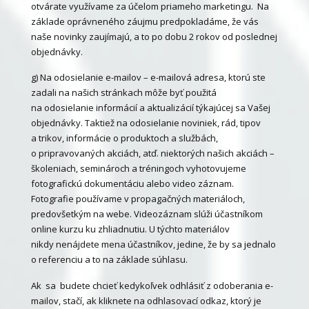
otvárate využívame za účelom priameho marketingu. Na
základe oprávneného záujmu predpokladáme, že vás
naše novinky zaujímajú, a to po dobu 2 rokov od poslednej
objednávky.
g) Na odosielanie e-mailov – e-mailová adresa, ktorú ste
zadali na našich stránkach môže byť použitá
na odosielanie informácií a aktualizácií týkajúcej sa Vašej
objednávky. Taktiež na odosielanie noviniek, rád, tipov
a trikov, informácie o produktoch a službách,
o pripravovaných akciách, atď. niektorých našich akciách –
školeniach, seminároch a tréningoch vyhotovujeme
fotografickú dokumentáciu alebo video záznam.
Fotografie používame v propagačných materiáloch,
predovšetkým na webe. Videozáznam slúži účastníkom
online kurzu ku zhliadnutiu. U týchto materiálov
nikdy nenájdete mena účastníkov, jedine, že by sa jednalo
o referenciu a to na základe súhlasu.
Ak sa budete chcieť kedykoľvek odhlásiť z odoberania e-
mailov, stačí, ak kliknete na odhlasovací odkaz, ktorý je