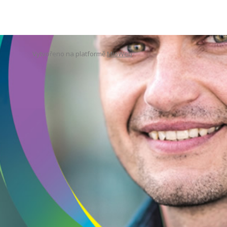
Vytvořeno na platformě
MioWeb